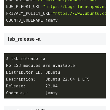
BUG_REPORT_URL=
"https://bugs.launchpad.net
PRIVACY_POLICY_URL=
"https://www.ubuntu.com
lsb_release -a
$ lsb_release -a

No LSB modules are available.

Distributor ID: Ubuntu

Description:    Ubuntu 22.04.1 LTS

Release:        22.04
