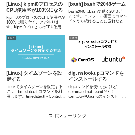
[Linux] kipmi0プロセスの
[bash] bashで2048ゲーム
CPU使用率が100%になる
bash2048はbashで動く2048ゲー
ムです。コンソール画面にコマン
kipmi0のプロセスのCPU使用率が
ドをうち続けることに疲れたとき
100%に張り付くことがありま
の、息抜きなどに試してみてくだ
す。kipmi0プロセスのCPU使用率
さい。インストール＆実行任意の
を下げる方法を紹介します。top -
ディレクトリでgithubからclone
p <kipmi0のPID> PID USER PR
Linux
Linux
を行います。クローンしたbash
NI VIRT RES SHR S %CPU...
スク...
[Linux] タイムゾーンを設
dig, nslookupコマンドを
定する
インストールする
Linuxでタイムゾーンを設定する
digコマンドを使いたいけど、
には、timedatectl コマンドを利
command not foundだと！
用します。timedatectl - Control
CentOSやUbuntuのインストール
the system time and dateman
後、digやnslookupなどDNS名前
timedatectlここでは、
解決関連コマンドがインストール
timedatectl...
されていない場合があります。こ
スポンサーリンク
の記事ではCentOS 8お...