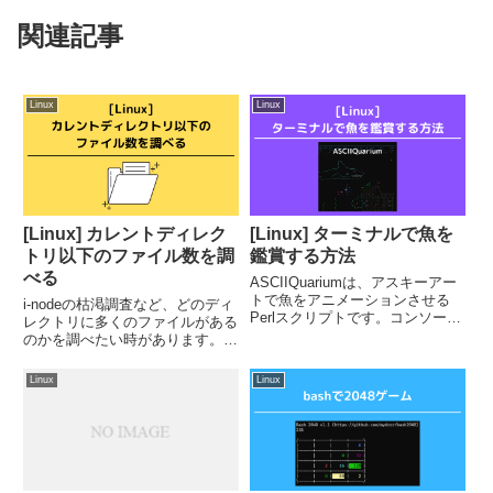
関連記事
Linux
Linux
[Linux] カレントディレク
[Linux] ターミナルで魚を
トリ以下のファイル数を調
鑑賞する方法
べる
ASCIIQuariumは、アスキーアー
トで魚をアニメーションさせる
i-nodeの枯渇調査など、どのディ
Perlスクリプトです。コンソール
レクトリに多くのファイルがある
画面を見続けて、疲れたときの息
のかを調べたい時があります。カ
抜きなどに活用してみてくださ
レントディレクトリ以下のファイ
い。ASCIIQuariumのインストー
ル数は、findコマンドで調べるこ
Linux
Linux
ルASCIIQuariumのスクリプト
とができます。※サブディレクト
を...
リも含めたファイル数。find . -
type f...