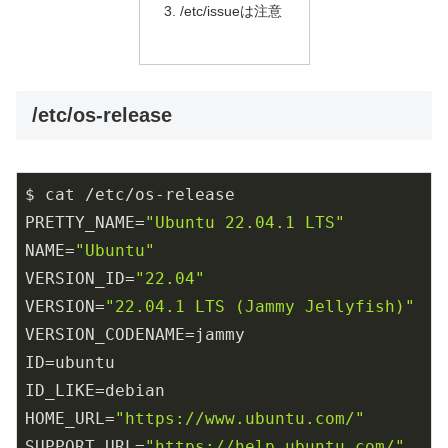
/etc/issueは注意
/etc/os-release
$ cat /etc/os-release

PRETTY_NAME=
"Ubuntu 22.04.1 LTS"
NAME=
"Ubuntu"
VERSION_ID=
"22.04"
VERSION=
"22.04.1 LTS (Jammy Jellyfish)"
VERSION_CODENAME=jammy

ID=ubuntu

ID_LIKE=debian

HOME_URL=
"https://www.ubuntu.com/"
SUPPORT_URL=
"https://help.ubuntu.com/"