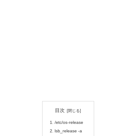
目次
/etc/os-release
lsb_release -a