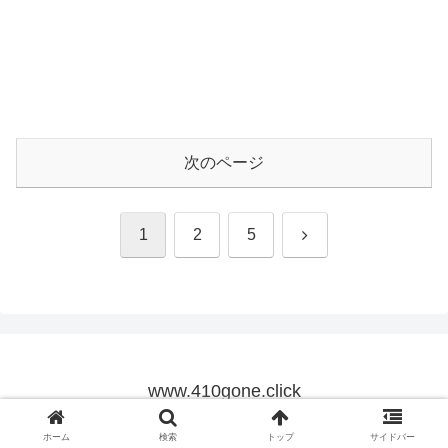
次のページ
次
1
2
5
へ
www.410gone.click
© 2021 www.410gone.click.
ホーム
検索
トップ
サイドバー