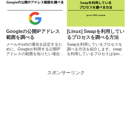
ると時間が表示されなくなりま
のサイズを見積もるカ...
す。 この場合、psコマンドの-o
オプションでl...
Googleの公開IPアドレス
[Linux] Swapを利用してい
範囲を調べる
るプロセスを調べる方法
メールやsshの通信を設定するた
Swapを利用しているプロセスを
めに、Googleが利用する公開IP
調べる方法を紹介します。swap
アドレスの範囲を知りたい場合が
を利用しているプロセスは/proc
あります。Googleが利用する公
ディレクトリにあるstatusから確
開IPアドレスの範囲は、DNSの
認をすることができます。status
SPFレコードを調べることで取得
内のVmSwapがプロセスが使用し
スポンサーリンク
できます。_spf.google.comド
ているSwapサイズになります。
メ...
Ce...