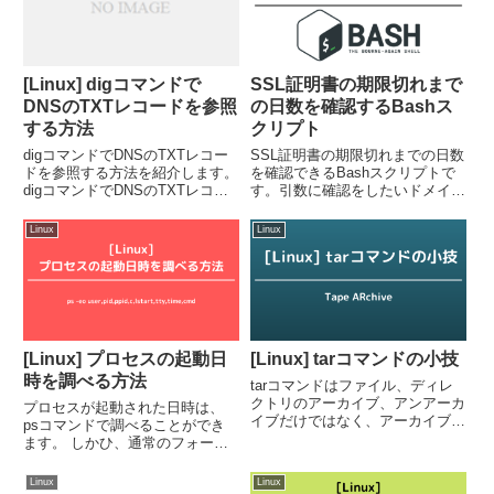
[Linux] digコマンドで
SSL証明書の期限切れまで
DNSのTXTレコードを参照
の日数を確認するBashス
する方法
クリプト
digコマンドでDNSのTXTレコー
SSL証明書の期限切れまでの日数
ドを参照する方法を紹介します。
を確認できるBashスクリプトで
digコマンドでDNSのTXTレコー
す。引数に確認をしたいドメイン
ド（テキストレコード）を参照す
名を指定してください。カスタム
るには、-tオプションまたは引数
監視設定のスクリプトなどに利用
Linux
Linux
でタイプを指定します。-tオプシ
することができます。
ョンで指定する方法dig [-t type]...
#!/bin/bashDOMAIN=$1VALIDIT
YPERIO...
[Linux] プロセスの起動日
[Linux] tarコマンドの小技
時を調べる方法
tarコマンドはファイル、ディレ
クトリのアーカイブ、アンアーカ
プロセスが起動された日時は、
イブだけではなく、アーカイブ以
psコマンドで調べることができ
外の処理を行うことができます。
ます。 しかひ、通常のフォーマ
ここでは以下の5つの小技を紹介
ット (ps -efやps auxなど)では、
します。tarファイルのサイズを
プロセスの起動が24時間を超え
Linux
Linux
ざっくり見積もるtar.gzファイル