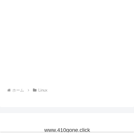
ホーム
Linux
www.410gone.click