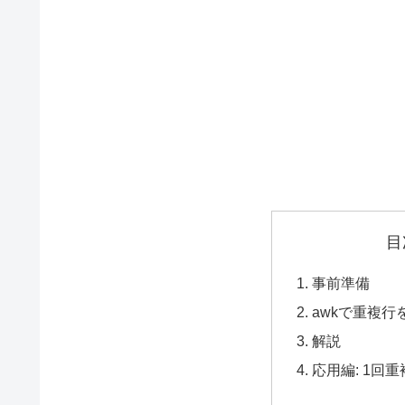
目
事前準備
awkで重複行
解説
応用編: 1回