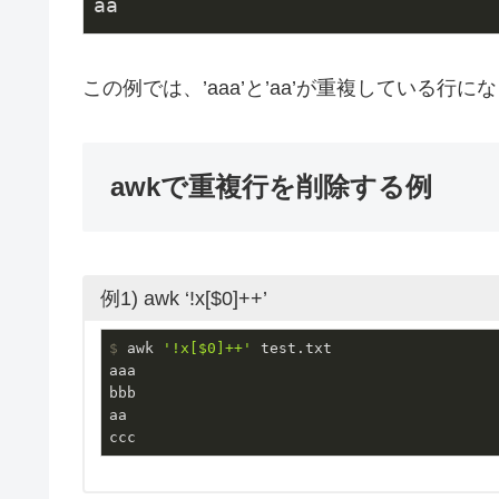
aa
この例では、’aaa’と’aa’が重複している行に
awkで重複行を削除する例
例1) awk ‘!x[$0]++’
$
 awk 
'!x[$0]++'
 test.txt
aaa

bbb

aa

ccc