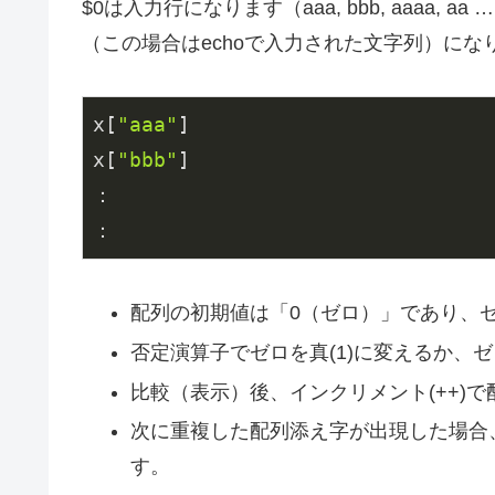
$0は入力行になります（aaa, bbb, aaaa
（この場合はechoで入力された文字列）にな
x[
"aaa"
]

x[
"bbb"
]

：

：
配列の初期値は「0（ゼロ）」であり、
否定演算子でゼロを真(1)に変えるか、
比較（表示）後、インクリメント(++)で
次に重複した配列添え字が出現した場合
す。