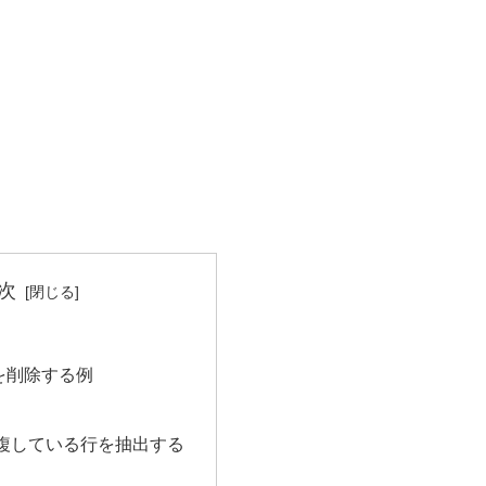
次
を削除する例
重複している行を抽出する