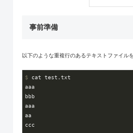
事前準備
以下のような重複行のあるテキストファイル
$
 cat test.txt
aaa

bbb

aaa

aa

ccc
