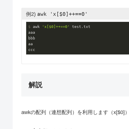
awk 'x[$0]++==0'
例2)
$
 awk 
'x[$0]++==0'
 test.txt
aaa

bbb

aa

ccc
解説
awkの配列（連想配列）を利用します（x[$0]