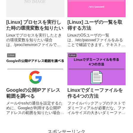
YPERIO...
[Linux] プロセスを実行し
[Linux] ユーザの一覧を取
た時の環境変数を知りたい
得する方法
Linuxでプロセスを実行したとき
LinuxのOSユーザの一覧
の環境変数を知りたい場合
は、/etc/passwdファイルをみる
は、/proc//environファイルで確
ことで確認できます。テキストフ
認できます。* プロセスIDただ、
ァイルなので、catコマンドなど
各項目がNULLで区切られている
で確認します。$ cat /etc/passwd
Linux
Linux
ので、catなどで表示しても見に
| head -5root:x:0:0:root:/root...
くいです。# cat /proc/184...
Googleの公開IPアドレス
Linuxでダミーファイルを
範囲を調べる
作る4つの方法
メールやsshの通信を設定するた
ファイルバックアップのテストで
めに、Googleが利用する公開IP
ダミーフィアルが必要だな。ファ
アドレスの範囲を知りたい場合が
イルサイズの大きいダミーファイ
あります。Googleが利用する公
ルはどうやって作るのかなぁ。シ
開IPアドレスの範囲は、DNSの
ステムテストなどである程度のフ
SPFレコードを調べることで取得
ァイルサイズのあるダミーファイ
スポンサーリンク
できます。_spf.google.comド
ルが必要になる場合があります。