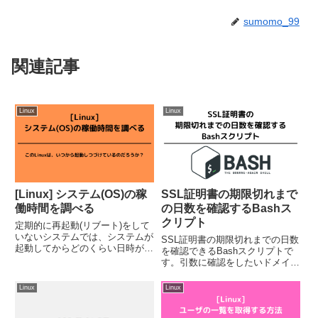
sumomo_99
関連記事
Linux
Linux
[Linux] システム(OS)の稼
SSL証明書の期限切れまで
働時間を調べる
の日数を確認するBashス
クリプト
定期的に再起動(リブート)をして
いないシステムでは、システムが
SSL証明書の期限切れまでの日数
起動してからどのくらい日時が経
を確認できるBashスクリプトで
過したかを知りたくなるときがあ
す。引数に確認をしたいドメイン
ります。本記事では、システム
名を指定してください。カスタム
(OS)の稼働時間と起動した日時
監視設定のスクリプトなどに利用
Linux
Linux
を調べる方法を紹介します。1.
することができます。
uptimeコマンドシステ...
#!/bin/bashDOMAIN=$1VALIDIT