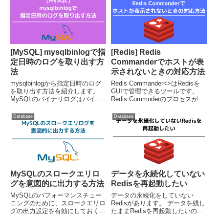
[MySQL] mysqlbinlogで指
[Redis] Redis
定日時のログを取り出す方
Commanderでホストが表
法
示されないときの対応方法
mysqlbinlogから指定日時のログ
Redis Commander<>はRedisを
を取り出す方法を紹介します。
GUIで管理できるツールです。
MySQLのバイナリログはバイナ
Redis Commnderのプロセスが再
リ形式で書き込まれます。バイナ
起動したとき、接続できない
リログをテキスト形式に変換する
RedisホストがあるとRedisのホ
Database
Database
には、mysqlbinlogコマンドを利
スト名が表示されなくなる場合が
用します。mysqlbinlog [op...
あります。※画面からのホス...
MySQLのスロークエリロ
データを永続化していない
グを意図的に出力する方法
Redisを再起動したい
MySQLのパフォーマンスチュー
データの永続化をしていない
ニングのために、スロークエリロ
Redisがあります。 データを残し
グの出力設定を有効にしておくの
たままRedisを再起動したいので
は、ほぼ必須の設定かと思いま
すが、どうすればよいですか？