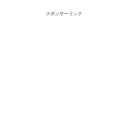
す。スロークエリログの出力設定
RedisではディスクI/Oのパフォー
をしたけど、ちゃんとログに出力
マンスなどの観点から、データの
スポンサーリンク
されるのかを確認したいな。遅い
永続化をしないで利用する場合も
SQLを手軽に作れないかな。こ...
あります。※con...