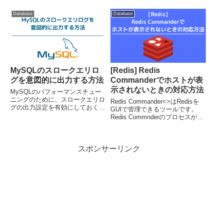
るのに利用できます。遅延レプリ
リ形式で書き込まれます。バイナ
ケーションの設定遅延させたいレ
リログをテキスト形式に変換する
Database
Database
プリカサーバで、CHANGE
には、mysqlbinlogコマンドを利
MASTERコマンドを実...
用します。mysqlbinlog [op...
MySQLのスロークエリロ
[Redis] Redis
グを意図的に出力する方法
Commanderでホストが表
示されないときの対応方法
MySQLのパフォーマンスチュー
ニングのために、スロークエリロ
Redis Commander<>はRedisを
グの出力設定を有効にしておくの
GUIで管理できるツールです。
は、ほぼ必須の設定かと思いま
Redis Commnderのプロセスが再
す。スロークエリログの出力設定
起動したとき、接続できない
をしたけど、ちゃんとログに出力
RedisホストがあるとRedisのホ
されるのかを確認したいな。遅い
スト名が表示されなくなる場合が
SQLを手軽に作れないかな。こ...
スポンサーリンク
あります。※画面からのホス...